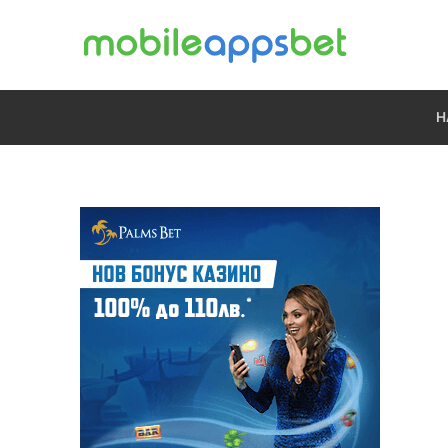
Пропуснете
към
съдържанието
Н