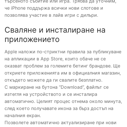
търсеното събитие или игра. Трябва да уточним,
че iPhone поддържа всички нови слотове и
позволява участие в лайв игри с дилъри.
Сваляне и инсталиране на
приложението
Apple наложи по-стриктни правила за публикуване
на апликации в App Store, които обаче не се
оказват проблем за големите бетинг брандове. Ще
откриете приложенията им в официалния магазин,
откъдето можете да ги свалите безплатно.
С маркиране на бутона “Download”, файлът се
изтегля на устройството и се инсталира
автоматично. Целият процес отнема около минута,
след което получавате икона за бърз достъп на
началния екран.
Позволете автоматично актуализиране при нови