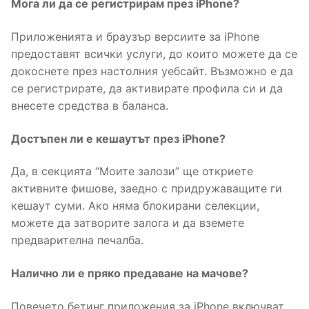
Мога ли да се регистрирам през iPhone?
Приложенията и браузър версиите за iPhone
предоставят всички услуги, до които можете да се
докоснете през настолния уебсайт. Възможно е да
се регистрирате, да активирате профила си и да
внесете средства в баланса.
Достъпен ли е кешаутът през iPhone?
Да, в секцията “Моите залози” ще откриете
активните фишове, заедно с придружаващите ги
кешаут суми. Ако няма блокирани селекции,
можете да затворите залога и да вземете
предварителна печалба.
Налично ли е пряко предаване на мачове?
Повечето бетинг приложения за iPhone включват