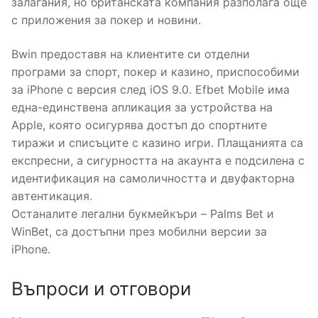
залагания, но британската компания разполага още
с приложения за покер и новини.
Bwin предоставя на клиентите си отделни
програми за спорт, покер и казино, приспособими
за iPhone с версия след iOS 9.0. Efbet Mobile има
една-единствена апликация за устройства на
Apple, която осигурява достъп до спортните
тиражи и списъците с казино игри. Плащанията са
експресни, а сигурността на акаунта е подсилена с
идентификация на самоличността и двуфакторна
автентикация.
Останалите легални букмейкъри – Palms Bet и
WinBet, са достъпни през мобилни версии за
iPhone.
Въпроси и отговори