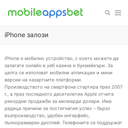
Пропуснете
към
съдържанието
iPhone залози
Търсене за:
iPhone е мобилно устройство, с което можете да
залагате онлайн в уеб казина и букмейкъри. За
целта се използват мобилни апликации и мини
версии на хазартните платформи.
Производството на смартфона стартира през 2007
г., а през последното десетилетие Apple отчита
рекордни продажби за милиарди долари. Има
редица причини за постигнатия успех – бързо
възпроизводство, удобен интерфейс,
пълноразмерен дисплей. Телефоните се поддържат