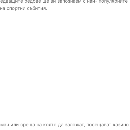
следващите редове ще ви запознаем с най- популярните
на спортни събития.
 мач или среща на която да заложат, посещават казино