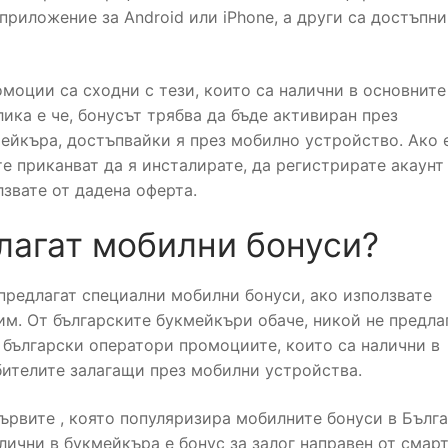
риложение за Android или iPhone, а други са достъпни
моции са сходни с тези, които са налични в основните
ика е че, бонусът трябва да бъде активиран през
ейкъра, достъпвайки я през мобилно устройство. Ако 
е приканват да я инсталирате, да регистрирате акаунт
лзвате от дадена оферта.
лагат мобилни бонуси?
предлагат специални мобилни бонуси, ако използвате
им. От българските букмейкъри обаче, никой не предла
и български оператори промоциите, които са налични в
бителите залагащи през мобилни устройства.
ървите , която популяризира мобилните бонуси в Бълга
лични в букмейкъра е бонус за залог направен от смар