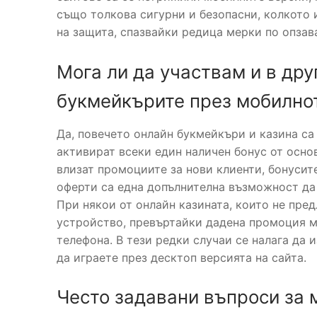
също толкова сигурни и безопасни, колкото 
на защита, спазвайки редица мерки по опзав
Мога ли да участвам и в др
букмейкърите през мобилнот
Да, повечето онлайн букмейкъри и казина с
активират всеки един наличен бонус от осно
влизат промоциите за нови клиенти, бонусит
оферти са една допълнителна възможност да 
При някои от онлайн казината, които не пре
устройство, превъртайки дадена промоция мо
телефона. В тези редки случаи се налага да 
да играете през десктоп версията на сайта.
Често задавани въпроси за