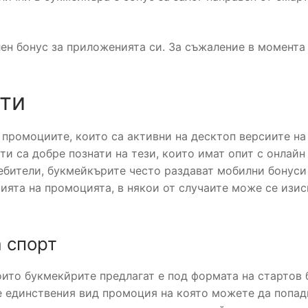
ен бонус за приложенията си. За съжаление в момента
ти
 промоциите, които са активни на десктоп версиите на
и са добре познати на тези, които имат опит с онлайн
ебители, букмейкърите често раздават мобилни бонуси
ията на промоцията, в някои от случаите може се изис
а спорт
оито букмекйрите предлагат е под формата на стартов 
е е единствения вид промоция на която можете да попад