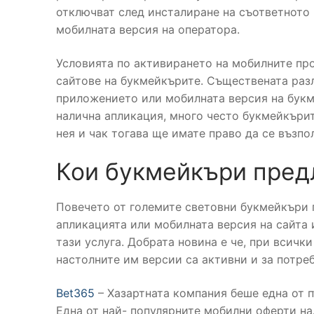
отключват след инсталиране на съответното п
мобилната версия на оператора.
Условията по активирането на мобилните про
сайтове на букмейкърите. Съществената разл
приложението или мобилната версия на букм
налична апликация, много често букмейкърит
нея и чак тогава ще имате право да се възпо
Кои букмейкъри пред
Повечето от големите световни букмейкъри 
апликацията или мобилната версия на сайта 
тази услуга. Добрата новина е че, при всичк
настолните им версии са активни и за потре
Bet365
– Хазартната компания беше една от п
Една от най- популярните мобилни оферти на