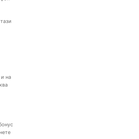
 тази
 и на
ква
бонус
нете