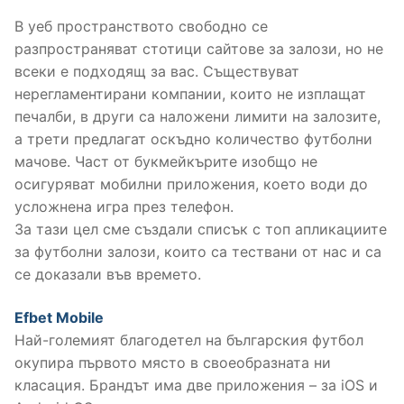
В уеб пространството свободно се
разпространяват стотици сайтове за залози, но не
всеки е подходящ за вас. Съществуват
нерегламентирани компании, които не изплащат
печалби, в други са наложени лимити на залозите,
а трети предлагат оскъдно количество футболни
мачове. Част от букмейкърите изобщо не
осигуряват мобилни приложения, което води до
усложнена игра през телефон.
За тази цел сме създали списък с топ апликациите
за футболни залози, които са тествани от нас и са
се доказали във времето.
Efbet Mobile
Най-големият благодетел на българския футбол
окупира първото място в своеобразната ни
класация. Брандът има две приложения – за iOS и