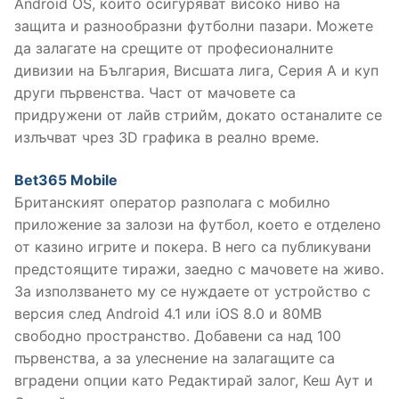
Android OS, които осигуряват високо ниво на
защита и разнообразни футболни пазари. Можете
да залагате на срещите от професионалните
дивизии на България, Висшата лига, Серия А и куп
други първенства. Част от мачовете са
придружени от лайв стрийм, докато останалите се
излъчват чрез 3D графика в реално време.
Bet365 Mobile
Британският оператор разполага с мобилно
приложение за залози на футбол, което е отделено
от казино игрите и покера. В него са публикувани
предстоящите тиражи, заедно с мачовете на живо.
За използването му се нуждаете от устройство с
версия след Android 4.1 или iOS 8.0 и 80MB
свободно пространство. Добавени са над 100
първенства, а за улеснение на залагащите са
вградени опции като Редактирай залог, Кеш Аут и