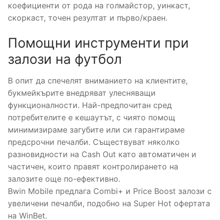
коефициенти от рода на голмайстор, уинкаст,
скоркаст, точен резултат и първо/краен.
Помощни инструменти при
залози на футбол
В опит да спечелят вниманието на клиентите,
букмейкърите внедряват улесняващи
функционалности. Най-предпочитан сред
потребителите е кешаутът, с чиято помощ
минимизираме загубите или си гарантираме
предсрочни печалби. Съществуват няколко
разновидности на Cash Out като автоматичен и
частичен, които правят контролирането на
залозите още по-ефективно.
Bwin Mobile предлага Combi+ и Price Boost залози с
увеличени печалби, подобно на Super Hot офертата
на WinBet.