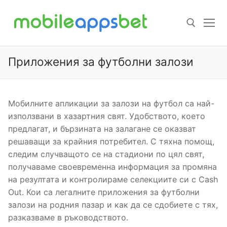
Пропуснете
към
съдържанието
Приложения за футболни залози
Търсене за:
Мобилните апликации за залози на футбол са най-
използвани в хазартния свят. Удобството, което
предлагат, и бързината на залагане се оказват
решаващи за крайния потребител. С тяхна помощ,
следим случващото се на стадиони по цял свят,
получаваме своевременна информация за промяна
на резултата и контролираме селекциите си с Cash
Out. Кои са легалните приложения за футболни
залози на родния пазар и как да се сдобиете с тях,
разказваме в ръководството.