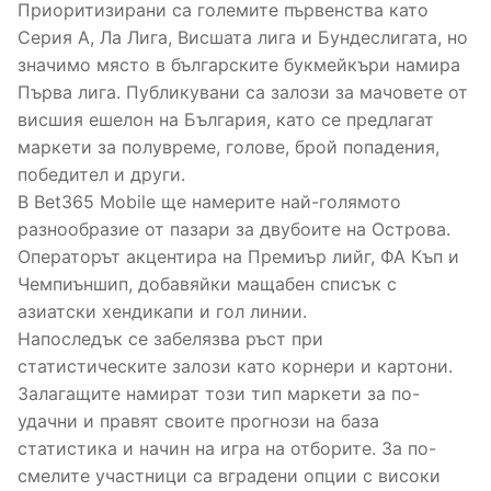
Приоритизирани са големите първенства като
Серия А, Ла Лига, Висшата лига и Бундеслигата, но
значимо място в българските букмейкъри намира
Първа лига. Публикувани са залози за мачовете от
висшия ешелон на България, като се предлагат
маркети за полувреме, голове, брой попадения,
победител и други.
В Bet365 Mobile ще намерите най-голямото
разнообразие от пазари за двубоите на Острова.
Операторът акцентира на Премиър лийг, ФА Къп и
Чемпиъншип, добавяйки мащабен списък с
азиатски хендикапи и гол линии.
Напоследък се забелязва ръст при
статистическите залози като корнери и картони.
Залагащите намират този тип маркети за по-
удачни и правят своите прогнози на база
статистика и начин на игра на отборите. За по-
смелите участници са вградени опции с високи