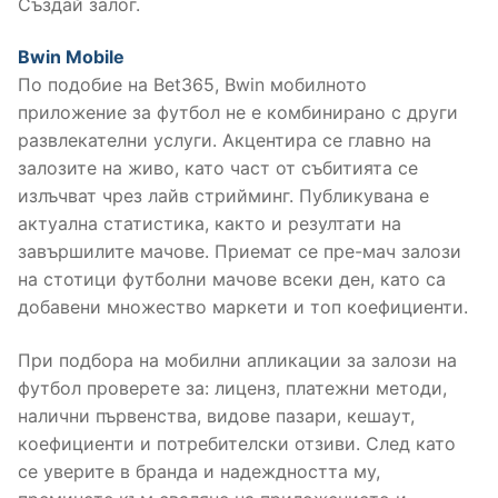
Създай залог.
Bwin Mobile
По подобие на Bet365, Bwin мобилното
приложение за футбол не е комбинирано с други
развлекателни услуги. Акцентира се главно на
залозите на живо, като част от събитията се
излъчват чрез лайв стрийминг. Публикувана е
актуална статистика, както и резултати на
завършилите мачове. Приемат се пре-мач залози
на стотици футболни мачове всеки ден, като са
добавени множество маркети и топ коефициенти.
При подбора на мобилни апликации за залози на
футбол проверете за: лиценз, платежни методи,
налични първенства, видове пазари, кешаут,
коефициенти и потребителски отзиви. След като
се уверите в бранда и надеждността му,