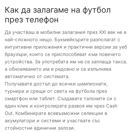
Как да залагаме на футбол
през телефон
Да участваш в мобилни залагания през XXI век не е
най-сложното нещо. Букмейкърите разполагат с
интуитивни приложения и практични версии за уеб
браузъри, които се приспособяват към повечето
устройства. За употребата им не се заплаща такса,
а обновяването им е редовно и се изпълнява
автоматично от системата.
Получавате достъп до всички шампионати,
турнири и срещи от света на футбола през
смартфон или таблет. Създавате талоните си с
един клик и контролирате развоя им чрез Cash
Out. Комбинирате всевъзможни селекции в
акумулатори и системи и участвате със
стойностни единични залози.