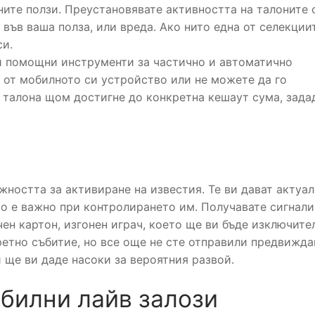
ните ползи. Преустановявате активността на талоните 
 във ваша полза, или вреда. Ако нито една от селекции
си.
и помощни инструменти за частично и автоматично
еч от мобилното си устройство или не можете да го
 талона щом достигне до конкретна кешаут сума, зада
жността за активиране на известия. Те ви дават актуа
то е важно при контролирането им. Получавате сигнали
чен картон, изгонен играч, което ще ви бъде изключите
ретно събитие, но все още не сте отправили предвижд
 ще ви даде насоки за вероятния развой.
билни лайв залози