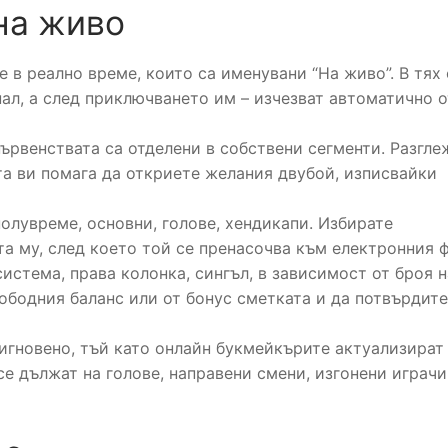
 на живо
 в реално време, които са именувани “На живо”. В тях 
ал, а след приключването им – изчезват автоматично о
първенствата са отделени в собствени сегменти. Разгле
та ви помага да откриете желания двубой, изписвайки
олувреме, основни, голове, хендикапи. Избирате
та му, след което той се пренасочва към електронния 
система, права колонка, сингъл, в зависимост от броя н
вободния баланс или от бонус сметката и да потвърдите
игновено, тъй като онлайн букмейкърите актуализират
е дължат на голове, направени смени, изгонени играчи