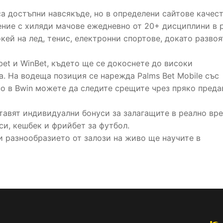
а достъпни навсякъде, но в определени сайтове качес
ение с хиляди мачове ежедневно от 20+ дисциплини в 
окей на лед, тенис, електронни спортове, докато развоя
bet и WinBet, където ще се докоснете до високи
а. На водеща позиция се нарежда Palms Bet Mobile със
но в Bwin можете да следите срещите чрез пряко преда
авят индивидуални бонуси за залагащите в реално вре
и, кешбек и фрийбет за футбол.
и разнообразието от залози на живо ще научите в