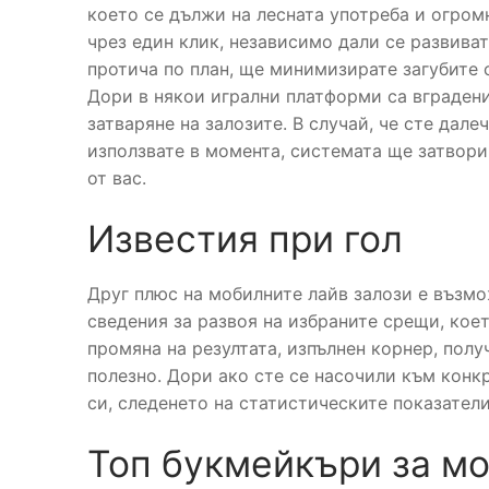
което се дължи на лесната употреба и огром
чрез един клик, независимо дали се развиват
протича по план, ще минимизирате загубите 
Дори в някои игрални платформи са вграден
затваряне на залозите. В случай, че сте дал
използвате в момента, системата ще затвори
от вас.
Известия при гол
Друг плюс на мобилните лайв залози е възмо
сведения за развоя на избраните срещи, кое
промяна на резултата, изпълнен корнер, полу
полезно. Дори ако сте се насочили към конк
си, следенето на статистическите показатели
Топ букмейкъри за мо