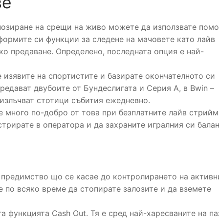
ве
гнозиране на срещи на живо можете да използвате пом
формите си функции за следене на мачовете като лайв
ко предаване. Определено, последната опция е най-
 изявите на спортистите и базирате окончателното си
предават двубоите от Бундеслигата и Серия А, в Bwin –
е излъчват стотици събития ежедневно.
е много по-добро от това при безплатните лайв стрийм
истрирате в оператора и да захраните игралния си балан
 предимство що се касае до контролирането на активн
 по всяко време да стопирате залозите и да вземете
а функцията Cash Out. Тя е сред най-харесваните на па