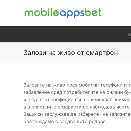
Пропуснете
към
съдържанието
Н
Залози на живо от смартфон
Залозите на живо през мобилни телефони и т
забавление сред потребителите на онлайн б
и акуратни коефициенти, но изискват вниман
а в списъците с маркети се наблюдава често 
Защо си заслужава да изберете live залозит
разглеждаме в следващите редове.