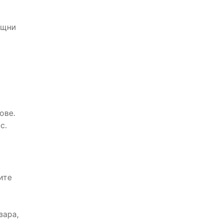
ощни
ове.
с.
ите
зара,