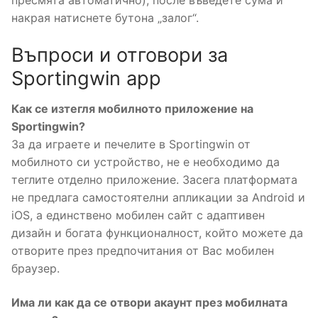
накрая натиснете бутона „залог“.
Въпроси и отговори за
Sportingwin app
Как се изтегля мобилното приложение на
Sportingwin?
За да играете и печелите в Sportingwin от
мобилното си устройство, не е необходимо да
теглите отделно приложение. Засега платформата
не предлага самостоятелни апликации за Android и
iOS, а единствено мобилен сайт с адаптивен
дизайн и богата функционалност, който можете да
отворите през предпочитания от Вас мобилен
браузер.
Има ли как да се отвори акаунт през мобилната