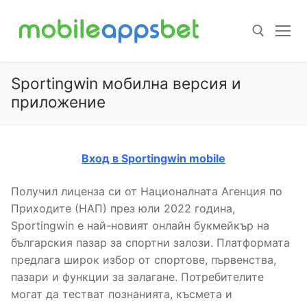
Пропуснете
към
съдържанието
Sportingwin мобилна версия и
Търсене за:
приложение
Вход в Sportingwin mobile
Получил лиценза си от Националната Агенция по
Приходите (НАП) през юли 2022 година,
Sportingwin е най-новият онлайн букмейкър на
българския пазар за спортни залози. Платформата
предлага широк избор от спортове, първенства,
пазари и функции за залагане. Потребителите
могат да тестват познанията, късмета и