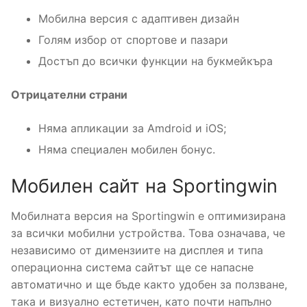
Мобилна версия с адаптивен дизайн
Голям избор от спортове и пазари
Достъп до всички функции на букмейкъра
Отрицателни страни
Няма апликации за Amdroid и iOS;
Няма специален мобилен бонус.
Мобилен сайт на Sportingwin
Мобилната версия на Sportingwin е оптимизирана
за всички мобилни устройства. Това означава, че
независимо от димензиите на дисплея и типа
операционна система сайтът ще се напасне
автоматично и ще бъде както удобен за ползване,
така и визуално естетичен, като почти напълно