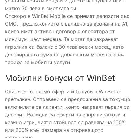
усвоили всички бонуси и да сте натрупали най-
малко 30 лева в сметката си.
Отскоро в WinBet Mobile се приемат депозити със
СМС. Предложението е валидно за абонати на A1,
които имат активен договор с оператора от
минимум шест месеца. Те могат да захранват
игралния си баланс с 30 лева всеки месец, като
депозираната сума се добавя към месечната им
тарифа за мобилни услуги.
Мобилни бонуси от WinBet
Списъкът с промо оферти и бонуси в WinBet е
препълнен. Отправени са предложения за току-що
включилите се клиенти, които направят първия си
депозит. Валидни са оферти за спортни залози и
казино игри, чиято стойност се равнява на 100%
или 200% към размера на откриващото
захранване.