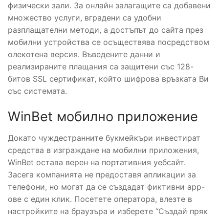
физически зали. За онлайн залагащите са добавени
множество услуги, вградени са удобни
разплащателни методи, а достъпът до сайта през
мобилни устройства се осъществява посредством
олекотена версия. Въведените данни и
реализираните плащания са защитени със 128-
битов SSL сертификат, който шифрова връзката Ви
със системата.
WinBet мобилно приложение
Докато чуждестранните букмейкъри инвестират
средства в изграждане на мобилни приложения,
WinBet остава верен на портативния уебсайт.
Засега компанията не предоставя апликации за
телефони, но могат да се създадат фиктивни app-
ове с един клик. Посетете оператора, влезте в
настройките на браузъра и изберете “Създай пряк