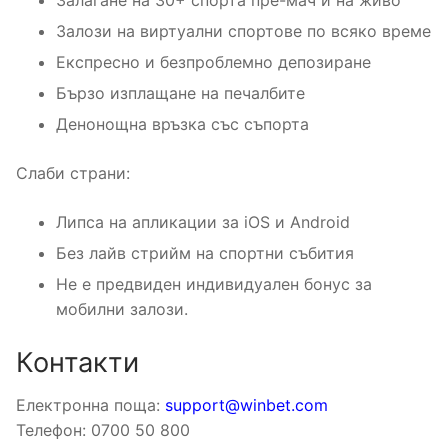
Залози на виртуални спортове по всяко време
Експресно и безпроблемно депозиране
Бързо изплащане на печалбите
Денонощна връзка със съпорта
Слаби страни:
Липса на апликации за iOS и Android
Без лайв стрийм на спортни събития
Не е предвиден индивидуален бонус за
мобилни залози.
Контакти
Електронна поща:
support@winbet.com
Телефон: 0700 50 800