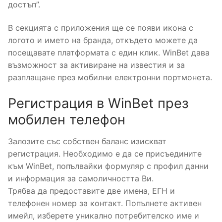
достъп”.
В секцията с приложения ще се появи икона с
логото и името на бранда, откъдето можете да
посещавате платформата с един клик. WinBet дава
възможност за активиране на известия и за
разплащане през мобилни електронни портмонета.
Регистрация в WinBet през
мобилен телефон
Залозите със собствен баланс изискват
регистрация. Необходимо е да се присъедините
към WinBet, попълвайки формуляр с профил данни
и информация за самоличността Ви.
Трябва да предоставите две имена, ЕГН и
телефонен номер за контакт. Попълнете активен
имейл, изберете уникално потребителско име и