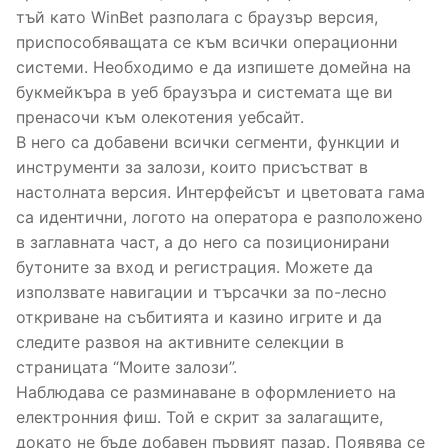
тъй като WinBet разполага с браузър версия,
приспособяващата се към всички операционни
системи. Необходимо е да изпишете домейна на
букмейкъра в уеб браузъра и системата ще ви
пренасочи към олекотения уебсайт.
В него са добавени всички сегменти, функции и
инструменти за залози, които присъстват в
настолната версия. Интерфейсът и цветовата гама
са идентични, логото на оператора е разположено
в заглавната част, а до него са позиционирани
бутоните за вход и регистрация. Можете да
използвате навигации и търсачки за по-лесно
откриване на събитията и казино игрите и да
следите развоя на активните селекции в
страницата “Моите залози”.
Наблюдава се разминаване в оформлението на
електронния фиш. Той е скрит за залагащите,
докато не бъде добавен първият пазар. Появява се